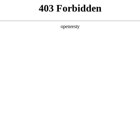
企业业务
个人业务
了解我们
投资者
创新平台
投资者关系
技术策源地开放课题
EN
信息
Global
科技知乎
公司公告
BOE创新
财务信息
协同创新平台
公司治理
显示技术精粹
投资者服务