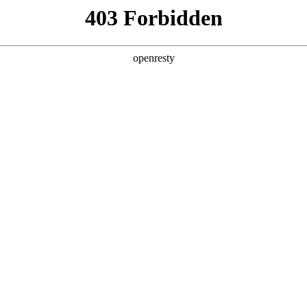
企业业务
个人业务
了解我们
投资者
公共服务
>
电力交易管理解决方案
电力体制改革的若干意见》(中发[2015]9号)。按照“管住中间、放
，有序放开公益性和调节性以外的发用电计划。 2017年BOEET进
EN
Global