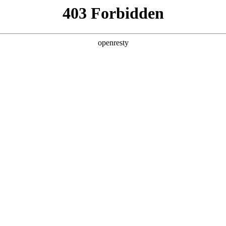
ss
Products
About Us
Investor Rela
y Solutions
>
Industrial Internet
>
Smart Factory Solution
新日 @ 北京建筑设计院
EN
Global
筑遇见科技赋能，会碰撞